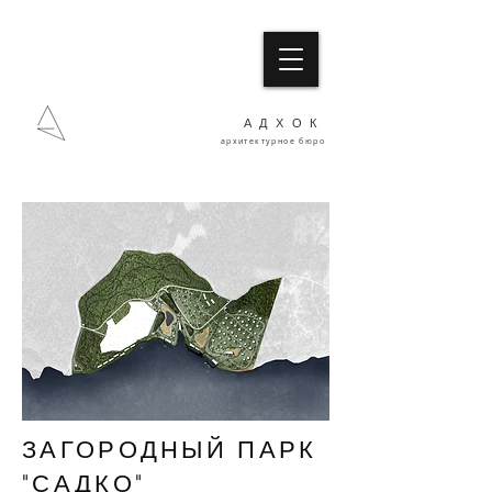
АДХОК
архитектурное бюро
ЗАГОРОДНЫЙ ПАРК
"САДКО"