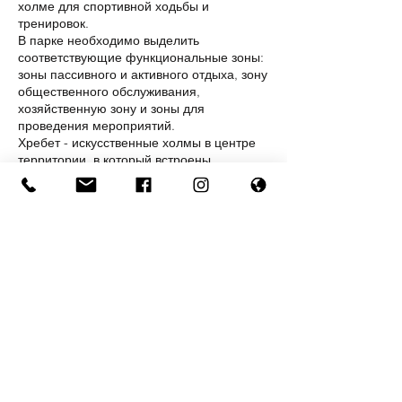
холме для спортивной ходьбы и
тренировок.
В парке необходимо выделить
соответствующие функциональные зоны:
зоны пассивного и активного отдыха, зону
общественного обслуживания,
хозяйственную зону и зоны для
проведения мероприятий.
Хребет - искусственные холмы в центре
территории, в который встроены
магазины, кафе, прокаты экотранспорта и
другие функции. Это защита жилой зоны
от шума общественного пространства, а
также деликатное внедрение зданий в
ландшафт, что подчеркивает природное
окружение. Со стороны склона он служит
амфитеатром, место для отдыха и
общения и склоном для катания зимой на
лыжах и санках.
Архитектура зданий на территории парка
должна иметь современный облик с
использованием экологически чистых
материалов строительства и отделки, а
территория должна быть насыщенна