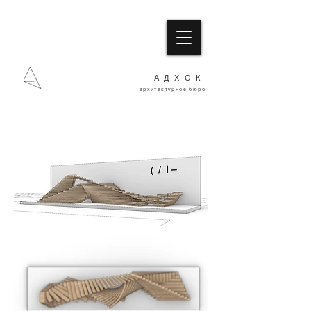
АДХОК
архитектурное бюро